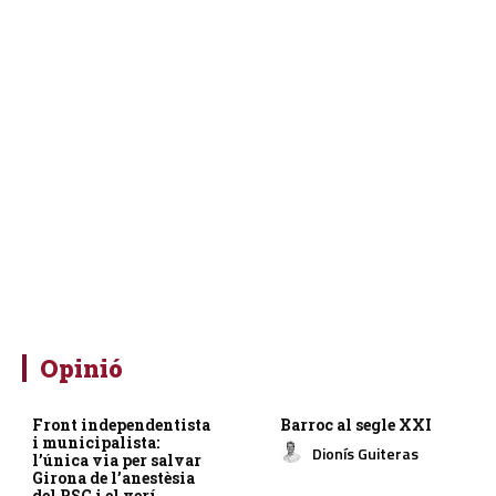
Opinió
Front independentista
Barroc al segle XXI
i municipalista:
Dionís Guiteras
l’única via per salvar
Girona de l’anestèsia
del PSC i el verí