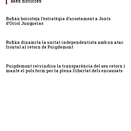
Més notícies
Rufián boicoteja l’estratègia d’acostament a Junts
d’Oriol Junqueras
Rufián dinamita la unitat independentista amb un atac
frontal al retorn de Puigdemont
Puigdemont reivindica la transparència del seu retorn i
manté el pols ferm per la plena llibertat dels encausats