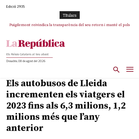
Edició 2935
TItulars
Puigdemont reivindica la transparència del seu retorn i manté el pols
ferm per la plena llibertat dels encausats
Els Països Catalans al teu abast
Dissabte, 08 de agost del 2026
Els autobusos de Lleida
incrementen els viatgers el
2023 fins als 6,3 milions, 1,2
milions més que l’any
anterior