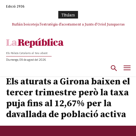
Edició 2936
TItulars
Rufián boicoteja l’estratègia d’acostament a Junts d’Oriol Junqueras
Els Països Catalans al teu abast
Diumenge, 09 de agost del 2026
Els aturats a Girona baixen el
tercer trimestre però la taxa
puja fins al 12,67% per la
davallada de població activa