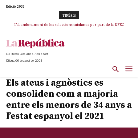
Edició 2933
TItulars
TV3 perd el lideratge després de 23 mesos: Una deriva sense continguts i
L’abandonament de les seleccions catalanes per part de la UFEC
en clau espanyola deixa el canal a mans de TVE
espanyolitza l’esport del país
Els Països Catalans al teu abast
Dijous, 06 de agost del 2026
Els ateus i agnòstics es
consoliden com a majoria
entre els menors de 34 anys a
l’estat espanyol el 2021