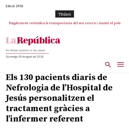
Edició 2936
TItulars
Puigdemont reivindica la transparència del seu retorn i manté el pols
ferm per la plena llibertat dels encausats
Els Països Catalans al teu abast
Diumenge, 09 de agost del 2026
Els 130 pacients diaris de
Nefrologia de l’Hospital de
Jesús personalitzen el
tractament gràcies a
l’infermer referent