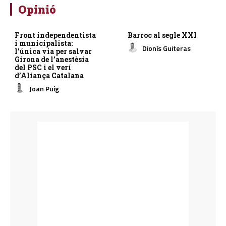
Opinió
Front independentista
Barroc al segle XXI
i municipalista:
Dionís Guiteras
l’única via per salvar
Girona de l’anestèsia
del PSC i el verí
d’Aliança Catalana
Joan Puig