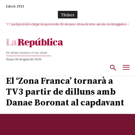
Edició 2933
TItulars
TV3 perd el lideratge després de 23 mesos: Una deriva sense continguts i
Indignació i denúncia contundent per un nou atac als drets lingüístics i a
en clau espanyola deixa el canal a mans de TVE
la dignitat humana a la Jonquera
Els Països Catalans al teu abast
Dijous, 06 de agost del 2026
El ‘Zona Franca’ tornarà a
TV3 partir de dilluns amb
Danae Boronat al capdavant