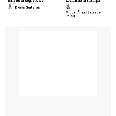
Barroc al segle XXI
L’Amnistia trampa
Dionís Guiteras
Miquel Àngel Estradé i
Palau