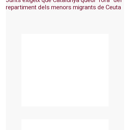
Junts exigeix que Catalunya quedi “fora” del
repartiment dels menors migrants de Ceuta