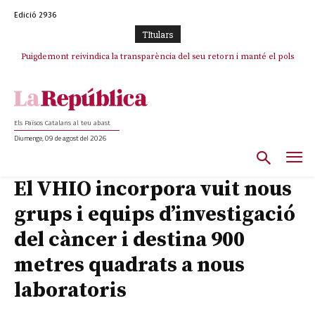
Edició 2936
TItulars
Puigdemont reivindica la transparència del seu retorn i manté el pols
ferm per la plena llibertat dels encausats
Els Països Catalans al teu abast
Diumenge, 09 de agost del 2026
El VHIO incorpora vuit nous
grups i equips d’investigació
del càncer i destina 900
metres quadrats a nous
laboratoris