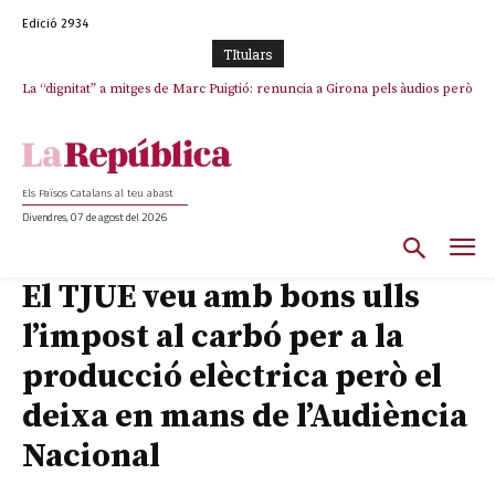
Edició 2934
TItulars
La “dignitat” a mitges de Marc Puigtió: renuncia a Girona pels àudios però
s’aferra als càrrecs remunerats de Sant Julià i el Consell Comarcal
Els Països Catalans al teu abast
Divendres, 07 de agost del 2026
El TJUE veu amb bons ulls
l’impost al carbó per a la
producció elèctrica però el
deixa en mans de l’Audiència
Nacional