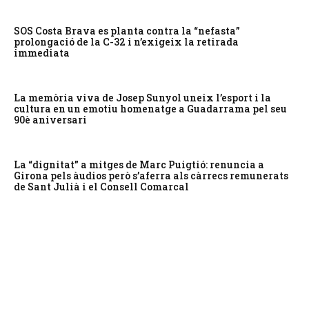
SOS Costa Brava es planta contra la “nefasta”
prolongació de la C-32 i n’exigeix la retirada
immediata
La memòria viva de Josep Sunyol uneix l’esport i la
cultura en un emotiu homenatge a Guadarrama pel seu
90è aniversari
La “dignitat” a mitges de Marc Puigtió: renuncia a
Girona pels àudios però s’aferra als càrrecs remunerats
de Sant Julià i el Consell Comarcal