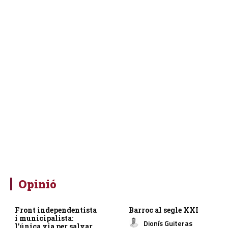
Opinió
Front independentista
Barroc al segle XXI
i municipalista:
Dionís Guiteras
l’única via per salvar