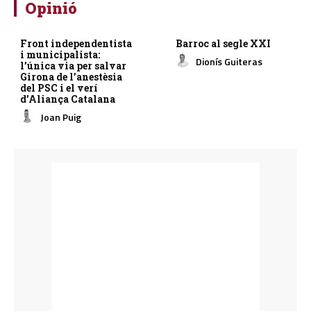
Opinió
Front independentista
Barroc al segle XXI
i municipalista:
Dionís Guiteras
l’única via per salvar
Girona de l’anestèsia
del PSC i el verí
d’Aliança Catalana
Joan Puig