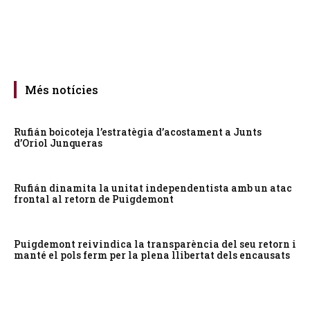
Més notícies
Rufián boicoteja l’estratègia d’acostament a Junts
d’Oriol Junqueras
Rufián dinamita la unitat independentista amb un atac
frontal al retorn de Puigdemont
Puigdemont reivindica la transparència del seu retorn i
manté el pols ferm per la plena llibertat dels encausats