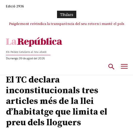
Edició 2936
TItulars
Puigdemont reivindica la transparència del seu retorn i manté el pols
Portugal acusa Espanya de provocar un “efecte crida” massiu per la seva
ferm per la plena llibertat dels encausats
“manca de regulació” migratòria
Els Països Catalans al teu abast
Diumenge, 09 de agost del 2026
El TC declara
inconstitucionals tres
articles més de la llei
d’habitatge que limita el
preu dels lloguers