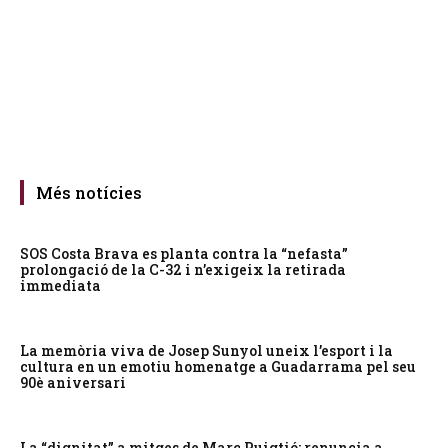
Més notícies
SOS Costa Brava es planta contra la “nefasta”
prolongació de la C-32 i n’exigeix la retirada
immediata
La memòria viva de Josep Sunyol uneix l’esport i la
cultura en un emotiu homenatge a Guadarrama pel seu
90è aniversari
La “dignitat” a mitges de Marc Puigtió: renuncia a