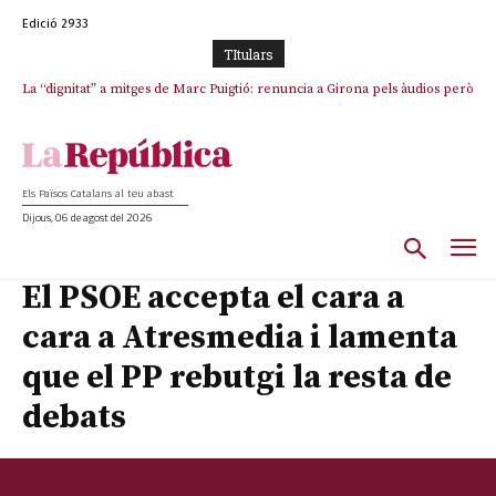
Edició 2933
TItulars
La “dignitat” a mitges de Marc Puigtió: renuncia a Girona pels àudios però
s’aferra als càrrecs remunerats de Sant Julià i el Consell Comarcal
Els Països Catalans al teu abast
Dijous, 06 de agost del 2026
El PSOE accepta el cara a
cara a Atresmedia i lamenta
que el PP rebutgi la resta de
debats