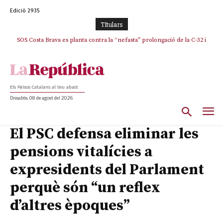
Edició 2935
TItulars
SOS Costa Brava es planta contra la “nefasta” prolongació de la C-32 i
n’exigeix la retirada immediata
Els Països Catalans al teu abast
Dissabte, 08 de agost del 2026
El PSC defensa eliminar les
pensions vitalícies a
expresidents del Parlament
perquè són “un reflex
d’altres èpoques”