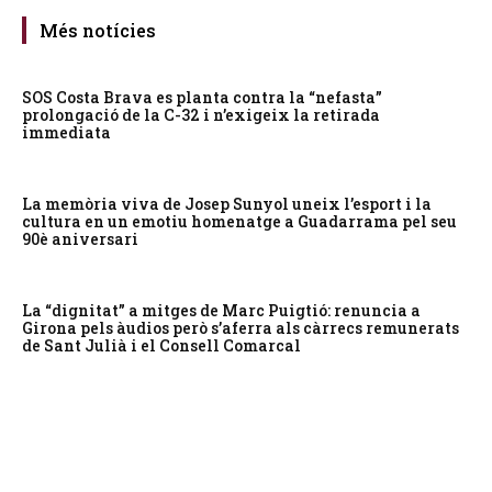
Més notícies
SOS Costa Brava es planta contra la “nefasta”
prolongació de la C-32 i n’exigeix la retirada
immediata
La memòria viva de Josep Sunyol uneix l’esport i la
cultura en un emotiu homenatge a Guadarrama pel seu
90è aniversari
La “dignitat” a mitges de Marc Puigtió: renuncia a
Girona pels àudios però s’aferra als càrrecs remunerats
de Sant Julià i el Consell Comarcal