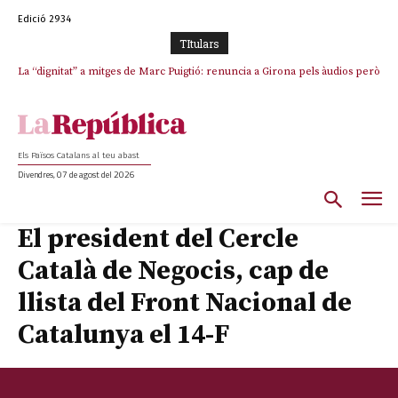
Edició 2934
TItulars
La “dignitat” a mitges de Marc Puigtió: renuncia a Girona pels àudios però
s’aferra als càrrecs remunerats de Sant Julià i el Consell Comarcal
Els Països Catalans al teu abast
Divendres, 07 de agost del 2026
El president del Cercle
Català de Negocis, cap de
llista del Front Nacional de
Catalunya el 14-F