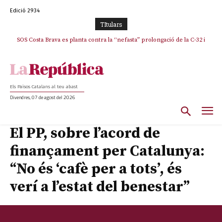
Edició 2934
TItulars
SOS Costa Brava es planta contra la “nefasta” prolongació de la C-32 i
n’exigeix la retirada immediata
Els Països Catalans al teu abast
Divendres, 07 de agost del 2026
El PP, sobre l’acord de
finançament per Catalunya:
“No és ‘cafè per a tots’, és
verí a l’estat del benestar”