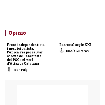
Opinió
Front independentista
Barroc al segle XXI
i municipalista:
Dionís Guiteras
l’única via per salvar
Girona de l’anestèsia
del PSC i el verí
d’Aliança Catalana
Joan Puig