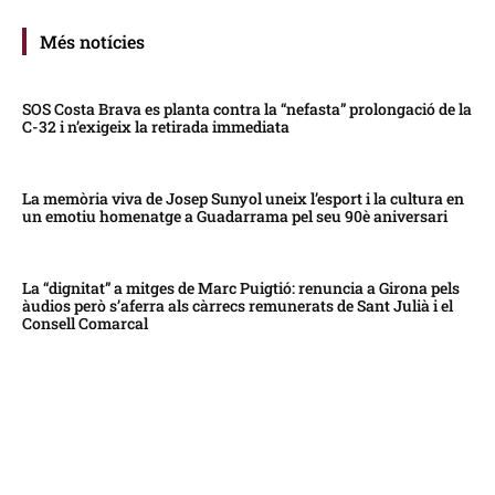
Més notícies
SOS Costa Brava es planta contra la “nefasta” prolongació de la
C-32 i n’exigeix la retirada immediata
La memòria viva de Josep Sunyol uneix l’esport i la cultura en
un emotiu homenatge a Guadarrama pel seu 90è aniversari
La “dignitat” a mitges de Marc Puigtió: renuncia a Girona pels
àudios però s’aferra als càrrecs remunerats de Sant Julià i el
Consell Comarcal