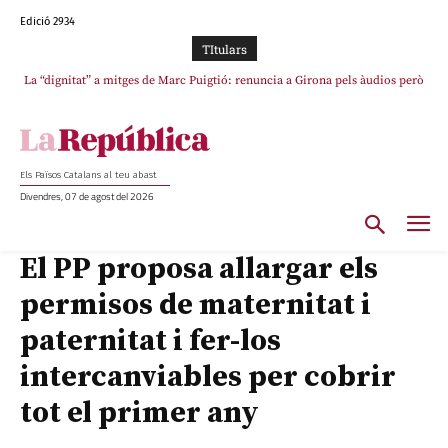
Edició 2934
TItulars
La “dignitat” a mitges de Marc Puigtió: renuncia a Girona pels àudios però
s’aferra als càrrecs remunerats de Sant Julià i el Consell Comarcal
Els Països Catalans al teu abast
Divendres, 07 de agost del 2026
El PP proposa allargar els
permisos de maternitat i
paternitat i fer-los
intercanviables per cobrir
tot el primer any