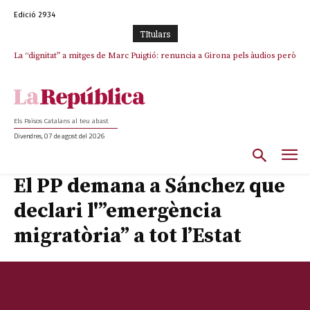
Edició 2934
TItulars
La “dignitat” a mitges de Marc Puigtió: renuncia a Girona pels àudios però
s’aferra als càrrecs remunerats de Sant Julià i el Consell Comarcal
Els Països Catalans al teu abast
Divendres, 07 de agost del 2026
El PP demana a Sánchez que
declari l'”emergència
migratòria” a tot l’Estat