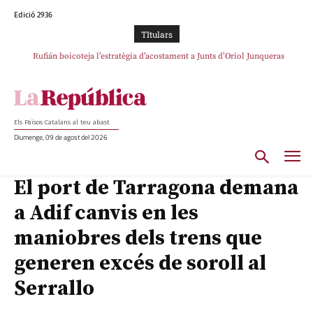
Edició 2936
TItulars
Rufián boicoteja l’estratègia d’acostament a Junts d’Oriol Junqueras
Els Països Catalans al teu abast
Diumenge, 09 de agost del 2026
El port de Tarragona demana
a Adif canvis en les
maniobres dels trens que
generen excés de soroll al
Serrallo