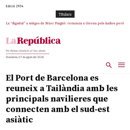
Edició 2934
TItulars
La “dignitat” a mitges de Marc Puigtió: renuncia a Girona pels àudios però
s’aferra als càrrecs remunerats de Sant Julià i el Consell Comarcal
Els Països Catalans al teu abast
Divendres, 07 de agost del 2026
El Port de Barcelona es
reuneix a Tailàndia amb les
principals navilieres que
connecten amb el sud-est
asiàtic