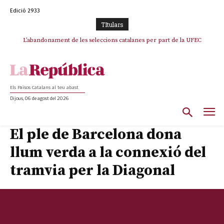
Edició 2933
TItulars
TV3 perd el lideratge després de 23 mesos: Una deriva sense continguts i
L’abandonament de les seleccions catalanes per part de la UFEC
en clau espanyola deixa el canal a mans de TVE
espanyolitza l’esport del país
Els Països Catalans al teu abast
Dijous, 06 de agost del 2026
El ple de Barcelona dona
llum verda a la connexió del
tramvia per la Diagonal