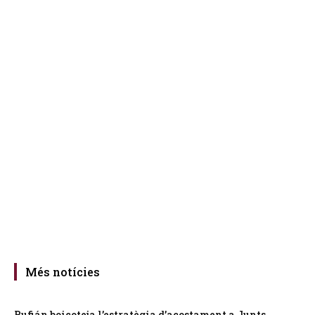
Més notícies
Rufián boicoteja l’estratègia d’acostament a Junts