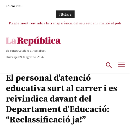
Edició 2936
TItulars
Puigdemont reivindica la transparència del seu retorn i manté el pols
ferm per la plena llibertat dels encausats
Els Països Catalans al teu abast
Diumenge, 09 de agost del 2026
El personal d’atenció
educativa surt al carrer i es
reivindica davant del
Departament d’Educació:
“Reclassificació ja!”