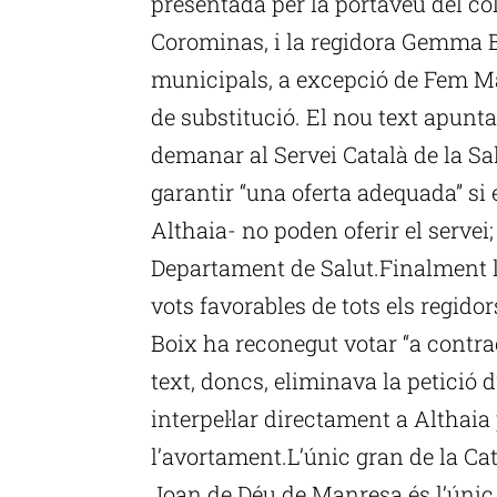
presentada per la portaveu del col
Corominas, i la regidora Gemma B
municipals, a excepció de Fem M
de substitució. El nou text apunta
demanar al Servei Català de la Sa
garantir “una oferta adequada” si
Althaia- no poden oferir el servei; 
Departament de Salut.Finalment l’
vots favorables de tots els regidor
Boix ha reconegut votar “a contra
text, doncs, eliminava la petició 
interpel·lar directament a Althaia 
l’avortament.L’únic gran de la Ca
Joan de Déu de Manresa és l’únic