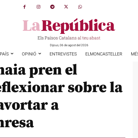
Els Països Catalans al teu abast
Dijous, 06 de agost del 2026
PAÍS
OPINIÓ
ENTREVISTES
ELMONCASTELLER
MÉ
haia pren el
flexionar sobre la
avortar a
nresa