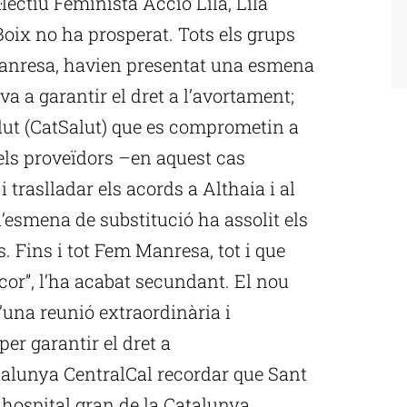
·lectiu Feminista Acció Lila, Lila
oix no ha prosperat. Tots els grups
anresa, havien presentat una esmena
va a garantir el dret a l’avortament;
lut (CatSalut) que es comprometin a
 els proveïdors –en aquest cas
i traslladar els acords a Althaia i al
esmena de substitució ha assolit els
s. Fins i tot Fem Manresa, tot i que
cor”, l’ha acabat secundant. El nou
d’una reunió extraordinària i
per garantir el dret a
talunya CentralCal recordar que Sant
 hospital gran de la Catalunya