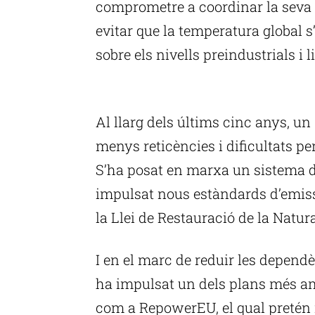
comprometre a coordinar la seva 
evitar que la temperatura global 
sobre els nivells preindustrials i 
P
Al llarg dels últims cinc anys, u
menys reticències i dificultats pe
S’ha posat en marxa un sistema d
impulsat nous estàndards d’emissi
la Llei de Restauració de la Natura
I en el marc de reduir les depend
ha impulsat un dels plans més amb
com a RepowerEU, el qual pretén 