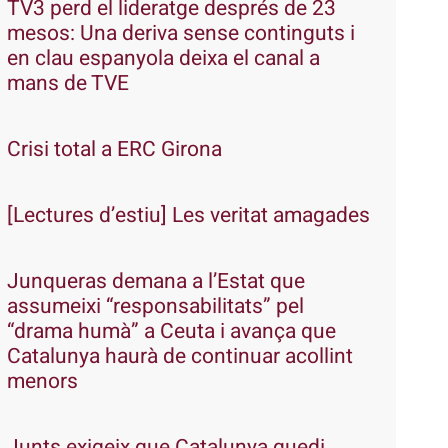
TV3 perd el lideratge després de 23
mesos: Una deriva sense continguts i
en clau espanyola deixa el canal a
mans de TVE
Crisi total a ERC Girona
[Lectures d’estiu] Les veritat amagades
Junqueras demana a l’Estat que
assumeixi “responsabilitats” pel
“drama humà” a Ceuta i avança que
Catalunya haurà de continuar acollint
menors
Junts exigeix que Catalunya quedi