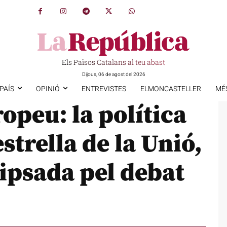
Els Països Catalans al teu abast
Dijous, 06 de agost del 2026
PAÍS
OPINIÓ
ENTREVISTES
ELMONCASTELLER
MÉ
opeu: la política
trella de la Unió,
lipsada pel debat