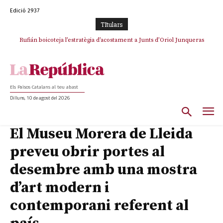
Edició 2937
TItulars
Rufián boicoteja l’estratègia d’acostament a Junts d’Oriol Junqueras
Els Països Catalans al teu abast
Dilluns, 10 de agost del 2026
El Museu Morera de Lleida
preveu obrir portes al
desembre amb una mostra
d’art modern i
contemporani referent al