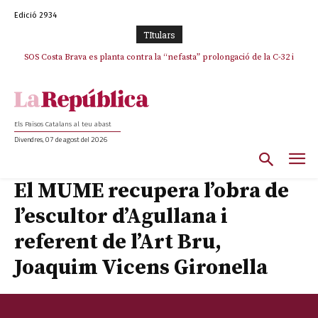
Edició 2934
TItulars
SOS Costa Brava es planta contra la “nefasta” prolongació de la C-32 i
La memòria viva de Josep Sunyol uneix l’esport i la cultura en un emotiu
homenatge a Guadarrama pel seu 90è aniversari
n’exigeix la retirada immediata
Els Països Catalans al teu abast
Divendres, 07 de agost del 2026
El MUME recupera l’obra de
l’escultor d’Agullana i
referent de l’Art Bru,
Joaquim Vicens Gironella