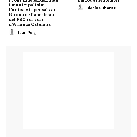
i municipalista:
Dionís Guiteras
l’única via per salvar
Girona de l’anestèsia
del PSC i el verí
d’Aliança Catalana
Joan Puig