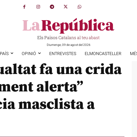
Els Països Catalans al teu abast
Diumenge, 09 de agost del 2026
PAÍS
OPINIÓ
ENTREVISTES
ELMONCASTELLER
MÉ
ualtat fa una crida
lment alerta”
cia masclista a