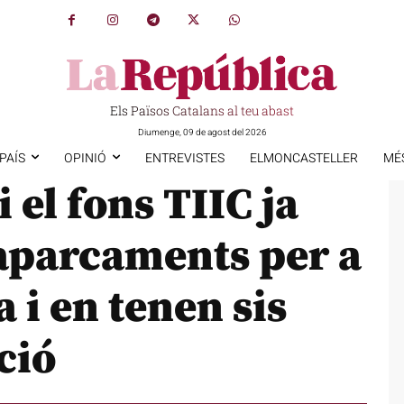
Els Països Catalans al teu abast
Diumenge, 09 de agost del 2026
PAÍS
OPINIÓ
ENTREVISTES
ELMONCASTELLER
MÉ
 el fons TIIC ja
 aparcaments per a
 i en tenen sis
ció