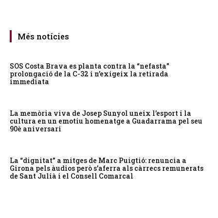
Més notícies
SOS Costa Brava es planta contra la “nefasta”
prolongació de la C-32 i n’exigeix la retirada
immediata
La memòria viva de Josep Sunyol uneix l’esport i la
cultura en un emotiu homenatge a Guadarrama pel seu
90è aniversari
La “dignitat” a mitges de Marc Puigtió: renuncia a
Girona pels àudios però s’aferra als càrrecs remunerats
de Sant Julià i el Consell Comarcal