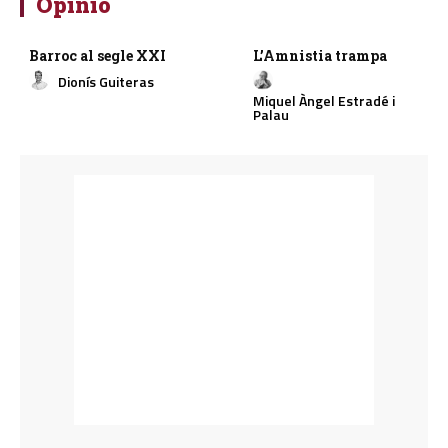
Opinió
Barroc al segle XXI
L’Amnistia trampa
Dionís Guiteras
Miquel Àngel Estradé i
Palau