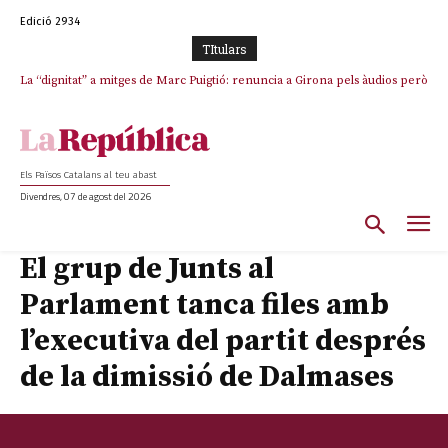
Edició 2934
TItulars
La “dignitat” a mitges de Marc Puigtió: renuncia a Girona pels àudios però
s’aferra als càrrecs remunerats de Sant Julià i el Consell Comarcal
Els Països Catalans al teu abast
Divendres, 07 de agost del 2026
El grup de Junts al
Parlament tanca files amb
l’executiva del partit després
de la dimissió de Dalmases