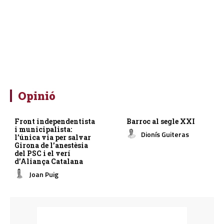
Opinió
Front independentista
Barroc al segle XXI
i municipalista:
Dionís Guiteras
l’única via per salvar
Girona de l’anestèsia
del PSC i el verí
d’Aliança Catalana
Joan Puig