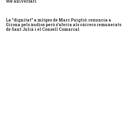
90è aniversari
La “dignitat” a mitges de Marc Puigtió: renuncia a
Girona pels àudios però s’aferra als càrrecs remunerats
de Sant Julià i el Consell Comarcal