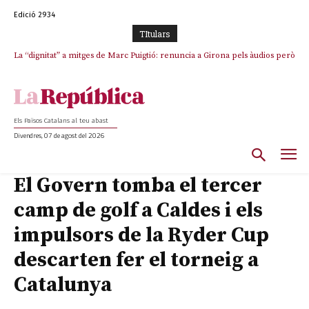
Edició 2934
TItulars
La “dignitat” a mitges de Marc Puigtió: renuncia a Girona pels àudios però
s’aferra als càrrecs remunerats de Sant Julià i el Consell Comarcal
Els Països Catalans al teu abast
Divendres, 07 de agost del 2026
El Govern tomba el tercer
camp de golf a Caldes i els
impulsors de la Ryder Cup
descarten fer el torneig a
Catalunya