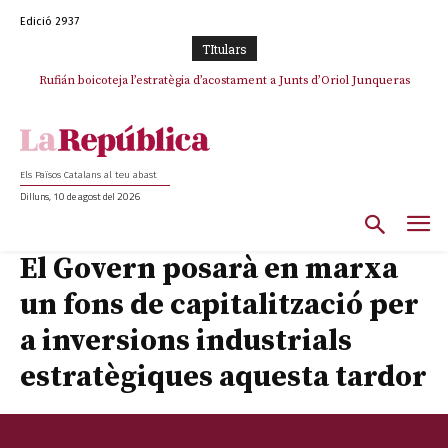
Edició 2937
TItulars
Rufián boicoteja l’estratègia d’acostament a Junts d’Oriol Junqueras
Rufián dinamita la unitat independentista amb un atac frontal al retorn
de Puigdemont
Els Països Catalans al teu abast
Dilluns, 10 de agost del 2026
El Govern posarà en marxa
un fons de capitalització per
a inversions industrials
estratègiques aquesta tardor