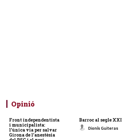
Opinió
Front independentista
Barroc al segle XXI
i municipalista:
Dionís Guiteras
l’única via per salvar
Girona de l’anestèsia
del PSC i el verí