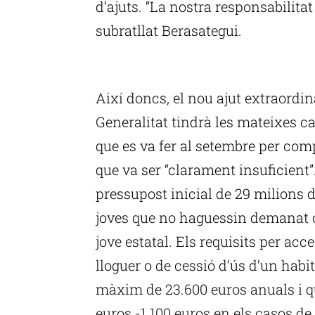
d’ajuts. “La nostra responsabilitat
subratllat Berasategui.
P
Així doncs, el nou ajut extraordin
Generalitat tindrà les mateixes c
que es va fer al setembre per comp
que va ser “clarament insuficien
pressupost inicial de 29 milions d’
joves que no haguessin demanat o 
jove estatal. Els requisits per acc
lloguer o de cessió d’ús d’un habit
màxim de 23.600 euros anuals i q
euros -1.100 euros en els casos de