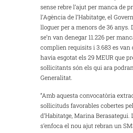
sense rebre l’ajut per manca de p
l’Agència de l’Habitatge, el Govern 
lloguer per a menors de 36 anys. D
se’n van denegar 11.226 per man
complien requisits i 3.683 es van
havia esgotat els 29 MEUR que pr
sol·licitants són els qui ara podra
Generalitat.
“Amb aquesta convocatòria extrao
sol·licituds favorables cobertes pe
d’Habitatge, Marina Berasategui. 
s’enfoca el nou ajut rebran un SM