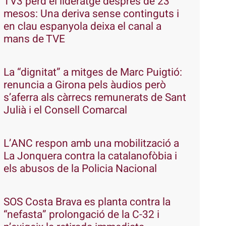
TV3 perd el lideratge després de 23
mesos: Una deriva sense continguts i
en clau espanyola deixa el canal a
mans de TVE
La “dignitat” a mitges de Marc Puigtió:
renuncia a Girona pels àudios però
s’aferra als càrrecs remunerats de Sant
Julià i el Consell Comarcal
L’ANC respon amb una mobilització a
La Jonquera contra la catalanofòbia i
els abusos de la Policia Nacional
SOS Costa Brava es planta contra la
“nefasta” prolongació de la C-32 i