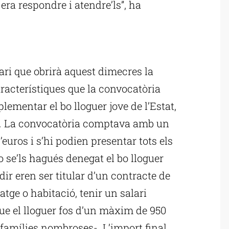
 era respondre i atendre’ls”, ha
ublicitat
ari que obrirà aquest dimecres la
aracterístiques que la convocatòria
lementar el bo lloguer jove de l’Estat,
t”. La convocatòria comptava amb un
euros i s’hi podien presentar tots els
se’ls hagués denegat el bo lloguer
edir eren ser titular d’un contracte de
atge o habitació, tenir un salari
ue el lloguer fos d’un màxim de 950
 famílies nombroses-. L’import final