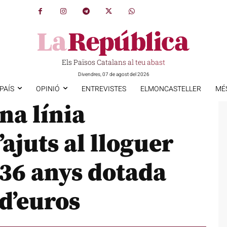
Els Països Catalans al teu abast
Divendres, 07 de agost del 2026
PAÍS
OPINIÓ
ENTREVISTES
ELMONCASTELLER
MÉ
na línia
ajuts al lloguer
 36 anys dotada
d’euros