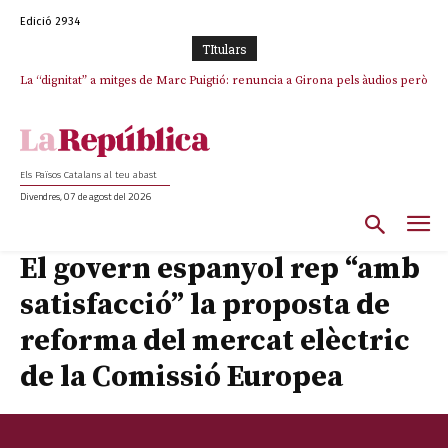
Edició 2934
TItulars
La “dignitat” a mitges de Marc Puigtió: renuncia a Girona pels àudios però
Junts exigeix que Catalunya quedi “fora” del repartiment dels menors
s’aferra als càrrecs remunerats de Sant Julià i el Consell Comarcal
migrants de Ceuta
Els Països Catalans al teu abast
Divendres, 07 de agost del 2026
El govern espanyol rep “amb
satisfacció” la proposta de
reforma del mercat elèctric
de la Comissió Europea