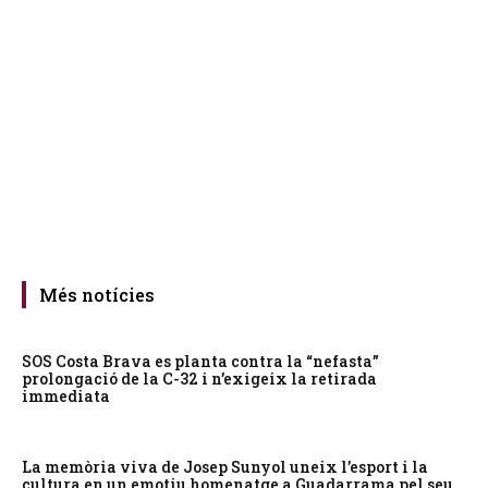
Més notícies
SOS Costa Brava es planta contra la “nefasta”
prolongació de la C-32 i n’exigeix la retirada
immediata
La memòria viva de Josep Sunyol uneix l’esport i la
cultura en un emotiu homenatge a Guadarrama pel seu