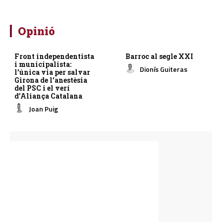
Opinió
Front independentista
Barroc al segle XXI
i municipalista:
Dionís Guiteras
l’única via per salvar
Girona de l’anestèsia
del PSC i el verí
d’Aliança Catalana
Joan Puig