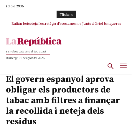
Edició 2936
TItulars
Rufián boicoteja l’estratègia d’acostament a Junts d’Oriol Junqueras
Rufián dinamita la unitat independentista amb un atac frontal al retorn
de Puigdemont
Els Països Catalans al teu abast
Diumenge, 09 de agost del 2026
El govern espanyol aprova
obligar els productors de
tabac amb filtres a finançar
la recollida i neteja dels
residus