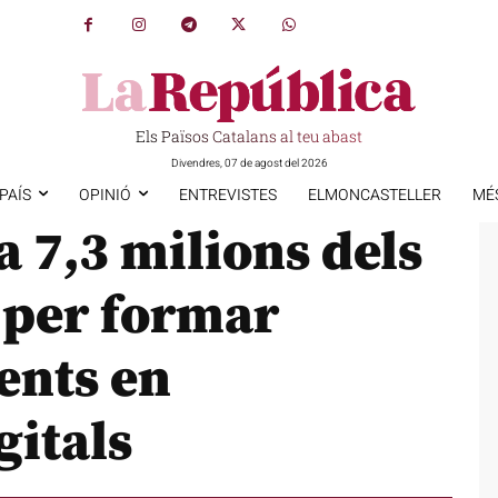
Els Països Catalans al teu abast
Divendres, 07 de agost del 2026
PAÍS
OPINIÓ
ENTREVISTES
ELMONCASTELLER
MÉ
a 7,3 milions dels
 per formar
cents en
gitals