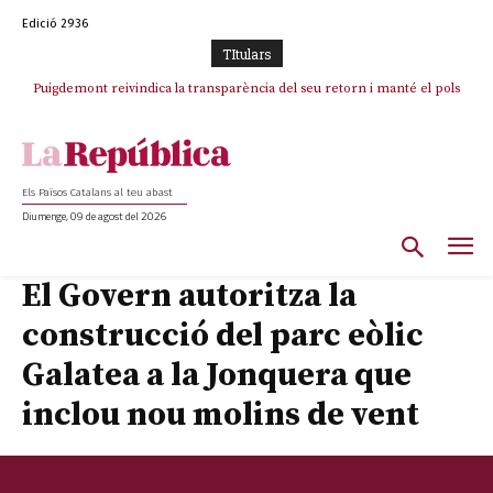
Edició 2936
TItulars
Puigdemont reivindica la transparència del seu retorn i manté el pols
ferm per la plena llibertat dels encausats
Els Països Catalans al teu abast
Diumenge, 09 de agost del 2026
El Govern autoritza la
construcció del parc eòlic
Galatea a la Jonquera que
inclou nou molins de vent