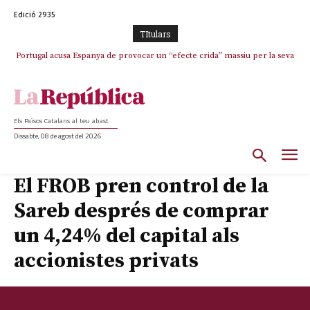
Edició 2935
TItulars
Portugal acusa Espanya de provocar un “efecte crida” massiu per la seva
“manca de regulació” migratòria
Els Països Catalans al teu abast
Dissabte, 08 de agost del 2026
El FROB pren control de la
Sareb després de comprar
un 4,24% del capital als
accionistes privats