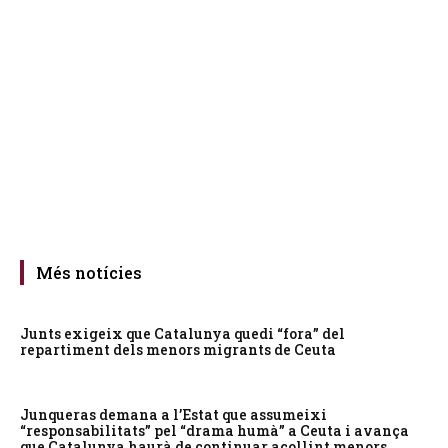
Més notícies
Junts exigeix que Catalunya quedi “fora” del
repartiment dels menors migrants de Ceuta
Junqueras demana a l’Estat que assumeixi
“responsabilitats” pel “drama humà” a Ceuta i avança
que Catalunya haurà de continuar acollint menors