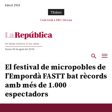
Edició 2933
TItulars
Crisi total a ERC Girona
Els Països Catalans al teu abast
Dijous, 06 de agost del 2026
El festival de micropobles de
l’Empordà FASTT bat rècords
amb més de 1.000
espectadors