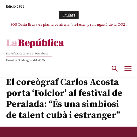
Edició 2935
TItulars
SOS Costa Brava es planta contra la “nefasta” prolongació de la C-32 i
La memòria viva de Josep Sunyol uneix l’esport i la cultura en un emotiu
homenatge a Guadarrama pel seu 90è aniversari
n’exigeix la retirada immediata
Els Països Catalans al teu abast
Dissabte, 08 de agost del 2026
El coreògraf Carlos Acosta
porta ‘Folclor’ al festival de
Peralada: “És una simbiosi
de talent cubà i estranger”