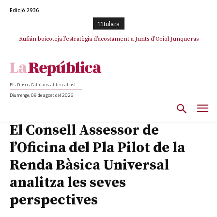
Edició 2936
TItulars
Rufián boicoteja l’estratègia d’acostament a Junts d’Oriol Junqueras
Els Països Catalans al teu abast
Diumenge, 09 de agost del 2026
El Consell Assessor de
l’Oficina del Pla Pilot de la
Renda Bàsica Universal
analitza les seves
perspectives