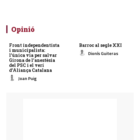
Opinió
Front independentista
Barroc al segle XXI
i municipalista:
Dionís Guiteras
l’única via per salvar
Girona de l’anestèsia
del PSC i el verí
d’Aliança Catalana
Joan Puig