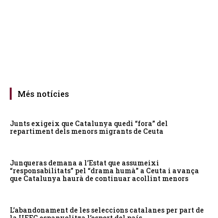
Més notícies
Junts exigeix que Catalunya quedi “fora” del
repartiment dels menors migrants de Ceuta
Junqueras demana a l’Estat que assumeixi
“responsabilitats” pel “drama humà” a Ceuta i avança
que Catalunya haurà de continuar acollint menors
L’abandonament de les seleccions catalanes per part de
la UFEC espanyolitza l’esport del país