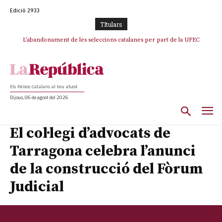
Edició 2933
TItulars
L’abandonament de les seleccions catalanes per part de la UFEC
espanyolitza l’esport del país
Els Països Catalans al teu abast
Dijous, 06 de agost del 2026
El col·legi d’advocats de
Tarragona celebra l’anunci
de la construcció del Fòrum
Judicial