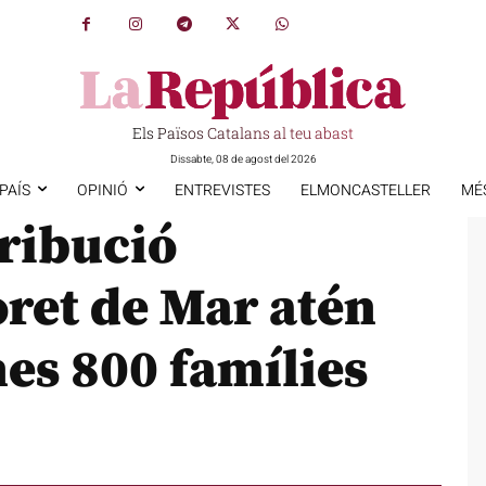
Els Països Catalans al teu abast
Dissabte, 08 de agost del 2026
PAÍS
OPINIÓ
ENTREVISTES
ELMONCASTELLER
MÉ
tribució
oret de Mar atén
s 800 famílies