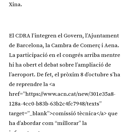
Xina.
Publicitat
El CDRA l’integren el Govern, l’Ajuntament
de Barcelona, la Cambra de Comerç i Aena.
La participació en el congrés arriba mentre
hi ha obert el debat sobre l’ampliació de
l’aeroport. De fet, el pròxim 8 d’octubre s’ha
de reprendre la <a
href=”https://www.acn.cat/new/301e35a8-
128a-4cc0-b83b-63b2c4fc7948/texts”
target=”_blank”>comissió tècnica</a> que
ha d’abordar com “millorar” la