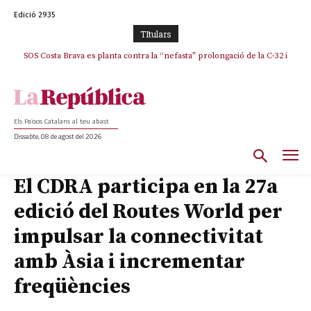
Edició 2935
TItulars
SOS Costa Brava es planta contra la “nefasta” prolongació de la C-32 i
n’exigeix la retirada immediata
Els Països Catalans al teu abast
Dissabte, 08 de agost del 2026
El CDRA participa en la 27a
edició del Routes World per
impulsar la connectivitat
amb Àsia i incrementar
freqüències