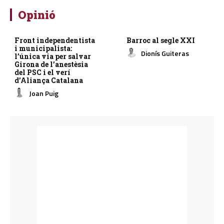
Opinió
Front independentista
Barroc al segle XXI
i municipalista:
Dionís Guiteras
l’única via per salvar
Girona de l’anestèsia
del PSC i el verí
d’Aliança Catalana
Joan Puig