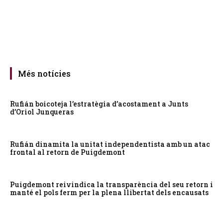
Més notícies
Rufián boicoteja l’estratègia d’acostament a Junts
d’Oriol Junqueras
Rufián dinamita la unitat independentista amb un atac
frontal al retorn de Puigdemont
Puigdemont reivindica la transparència del seu retorn i
manté el pols ferm per la plena llibertat dels encausats