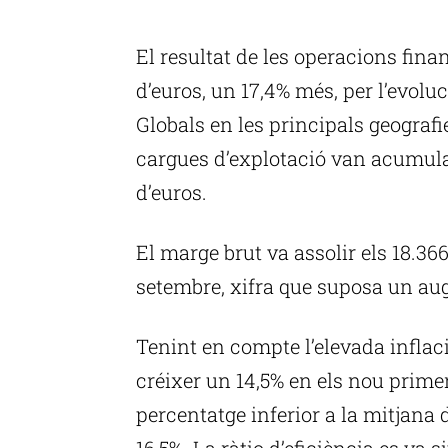
El resultat de les operacions fina
d’euros, un 17,4% més, per l’evolu
Globals en les principals geografie
cargues d’explotació van acumular
d’euros.
El marge brut va assolir els 18.36
setembre, xifra que suposa un au
Tenint en compte l’elevada inflac
créixer un 14,5% en els nou primer
percentatge inferior a la mitjana
16,5%. La ràtio d’eficiència es va 