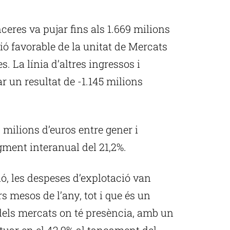
nceres va pujar fins als 1.669 milions
ció favorable de la unitat de Mercats
s. La línia d’altres ingressos i
 un resultat de -1.145 milions
6 milions d’euros entre gener i
gment interanual del 21,2%.
ió, les despeses d’explotació van
s mesos de l’any, tot i que és un
 dels mercats on té presència, amb un
situar en el 42,9% al tancament del