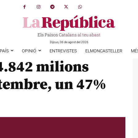
Els Països Catalans al teu abast
Dijous, 06 de agost del 2026
PAÍS
OPINIÓ
ENTREVISTES
ELMONCASTELLER
MÉ
4.842 milions
setembre, un 47%