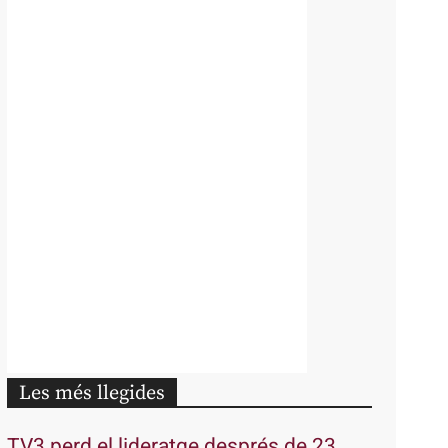
Les més llegides
TV3 perd el lideratge després de 23