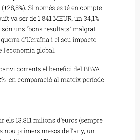
s (+28,8%). Si només es té en compte
ribuït va ser de 1.841 MEUR, un 34,1%
e són uns “bons resultats” malgrat
a guerra d’Ucraïna i el seu impacte
e l’economia global.
e canvi corrents el benefici del BBVA
,2% en comparació al mateix període
ublicitat
r els 13.811 milions d’euros (sempre
ls nou primers mesos de l’any, un