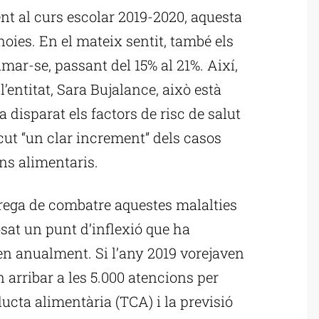
rent al curs escolar 2019-2020, aquesta
oies. En el mateix sentit, també els
mar-se, passant del 15% al 21%. Així,
l’entitat, Sara Bujalance, això està
 disparat els factors de risc de salut
scut “un clar increment” dels casos
rns alimentaris.
rrega de combatre aquestes malalties
at un punt d’inflexió que ha
zen anualment. Si l’any 2019 vorejaven
n arribar a les 5.000 atencions per
ucta alimentària (TCA) i la previsió