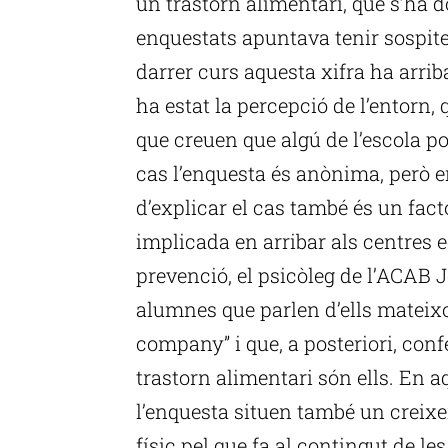
un trastorn alimentari, que s’ha do
enquestats apuntava tenir sospites
darrer curs aquesta xifra ha arrib
ha estat la percepció de l’entorn
que creuen que algú de l’escola p
cas l’enquesta és anònima, però e
d’explicar el cas també és un fac
implicada en arribar als centres e
prevenció, el psicòleg de l’ACAB J
alumnes que parlen d’ells mateix
company” i que, a posteriori, conf
trastorn alimentari són ells. En a
l’enquesta situen també un creixe
físic pel que fa al contingut de le