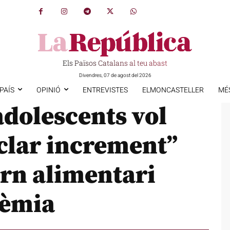
Els Països Catalans al teu abast
Divendres, 07 de agost del 2026
PAÍS
OPINIÓ
ENTREVISTES
ELMONCASTELLER
MÉ
adolescents vol
clar increment”
orn alimentari
dèmia