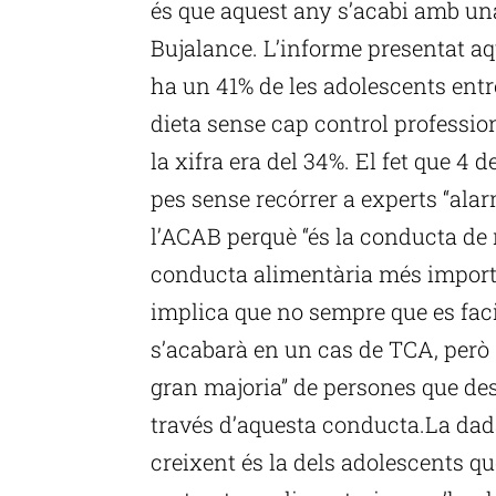
és que aquest any s’acabi amb una
Bujalance. L’informe presentat aq
ha un 41% de les adolescents entre
dieta sense cap control professio
la xifra era del 34%. El fet que 4 
pes sense recórrer a experts “ala
l’ACAB perquè “és la conducta de r
conducta alimentària més importa
implica que no sempre que es fac
s’acabarà en un cas de TCA, però 
gran majoria” de persones que des
través d’aquesta conducta.La dad
creixent és la dels adolescents q