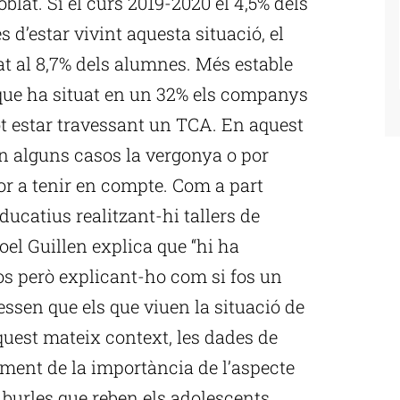
blat. Si el curs 2019-2020 el 4,5% dels
 d’estar vivint aquesta situació, el
at al 8,7% dels alumnes. Més estable
, que ha situat en un 32% els companys
ot estar travessant un TCA. En aquest
n alguns casos la vergonya o por
tor a tenir en compte. Com a part
ducatius realitzant-hi tallers de
oel Guillen explica que “hi ha
os però explicant-ho com si fos un
essen que els que viuen la situació de
quest mateix context, les dades de
ment de la importància de l’aspecte
s burles que reben els adolescents.