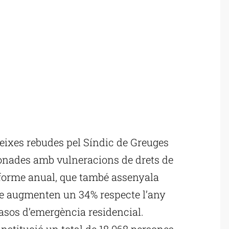
eixes rebudes pel Síndic de Greuges
ionades amb vulneracions de drets de
informe anual, que també assenyala
tge augmenten un 34% respecte l’any
casos d’emergència residencial.
institució un total de 18.068 persones