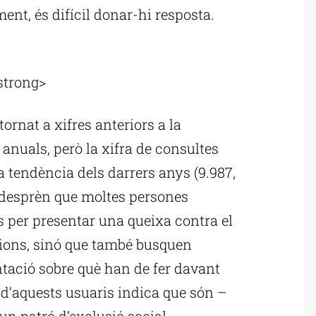
ent, és difícil donar-hi resposta.
ublicitat
strong>
ornat a xifres anteriors a la
 anuals, però la xifra de consultes
a tendència dels darrers anys (9.987,
es desprèn que moltes persones
s per presentar una queixa contra el
ions, sinó que també busquen
tació sobre què han de fer davant
l d’aquests usuaris indica que són –
n patró d’exclusió social.