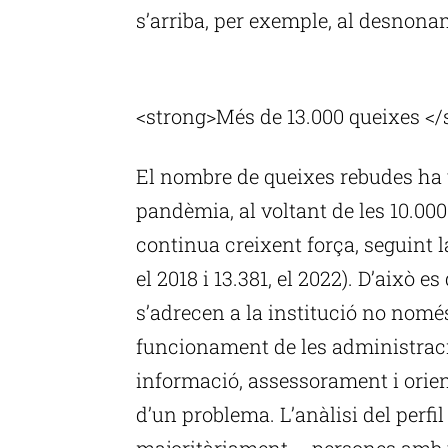
s’arriba, per exemple, al desnonam
P
<strong>Més de 13.000 queixes </
El nombre de queixes rebudes ha t
pandèmia, al voltant de les 10.000
continua creixent força, seguint l
el 2018 i 13.381, el 2022). D’això 
s’adrecen a la institució no nomé
funcionament de les administrac
informació, assessorament i orien
d’un problema. L’anàlisi del perfi
majoritàriament – persones amb u