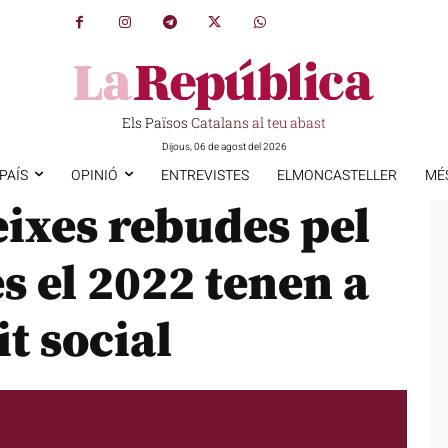
Els Països Catalans al teu abast
Dijous, 06 de agost del 2026
PAÍS
OPINIÓ
ENTREVISTES
ELMONCASTELLER
MÉ
eixes rebudes pel
s el 2022 tenen a
t social