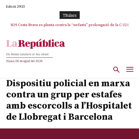
Edició 2933
TItulars
SOS Costa Brava es planta contra la “nefasta” prolongació de la C-32 i
n’exigeix la retirada immediata
Els Països Catalans al teu abast
Dijous, 06 de agost del 2026
Dispositiu policial en marxa
contra un grup per estafes
amb escorcolls a l’Hospitalet
de Llobregat i Barcelona