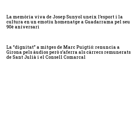
La memòria viva de Josep Sunyol uneix l’esport i la
cultura en un emotiu homenatge a Guadarrama pel seu
90è aniversari
La “dignitat” a mitges de Marc Puigtió: renuncia a
Girona pels àudios però s’aferra als càrrecs remunerats
de Sant Julià i el Consell Comarcal