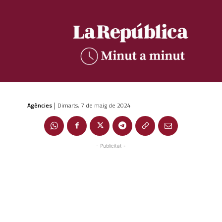
Agències
Dimarts, 7 de maig de 2024
|
- Publicitat -