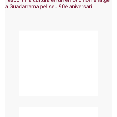
l’esport i la cultura en un emotiu homenatge
a Guadarrama pel seu 90è aniversari