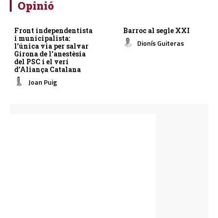
Opinió
Front independentista
Barroc al segle XXI
i municipalista:
Dionís Guiteras
l’única via per salvar
Girona de l’anestèsia
del PSC i el verí
d’Aliança Catalana
Joan Puig