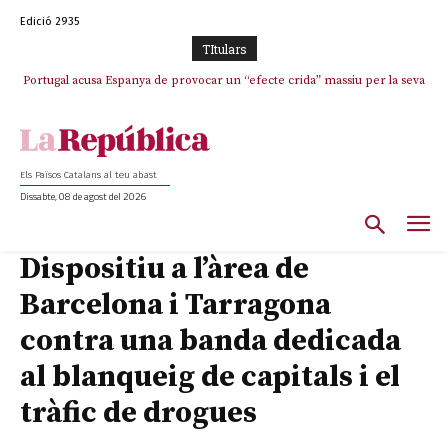
Edició 2935
TItulars
Portugal acusa Espanya de provocar un “efecte crida” massiu per la seva
“manca de regulació” migratòria
Els Països Catalans al teu abast
Dissabte, 08 de agost del 2026
Dispositiu a l’àrea de
Barcelona i Tarragona
contra una banda dedicada
al blanqueig de capitals i el
tràfic de drogues