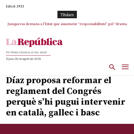
Edició 2933
TItulars
Junqueras demana a l’Estat que assumeixi “responsabilitats” pel “drama
Crisi total a ERC Girona
humà” a Ceuta i avança que Catalunya haurà de continuar acollint
menors
Els Països Catalans al teu abast
Dijous, 06 de agost del 2026
Díaz proposa reformar el
reglament del Congrés
perquè s’hi pugui intervenir
en català, gallec i basc