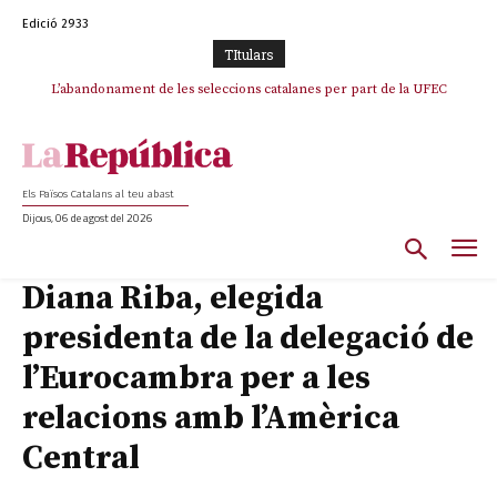
Edició 2933
TItulars
TV3 perd el lideratge després de 23 mesos: Una deriva sense continguts i
L’abandonament de les seleccions catalanes per part de la UFEC
en clau espanyola deixa el canal a mans de TVE
espanyolitza l’esport del país
Els Països Catalans al teu abast
Dijous, 06 de agost del 2026
Diana Riba, elegida
presidenta de la delegació de
l’Eurocambra per a les
relacions amb l’Amèrica
Central