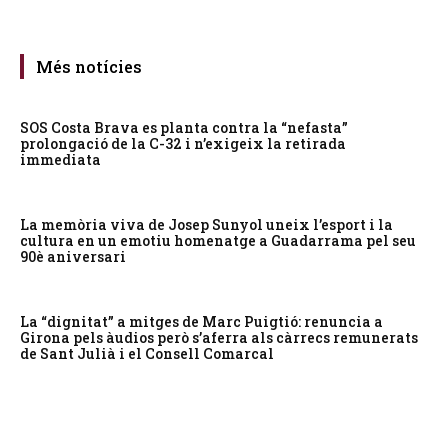
Més notícies
SOS Costa Brava es planta contra la “nefasta”
prolongació de la C-32 i n’exigeix la retirada
immediata
La memòria viva de Josep Sunyol uneix l’esport i la
cultura en un emotiu homenatge a Guadarrama pel seu
90è aniversari
La “dignitat” a mitges de Marc Puigtió: renuncia a
Girona pels àudios però s’aferra als càrrecs remunerats
de Sant Julià i el Consell Comarcal