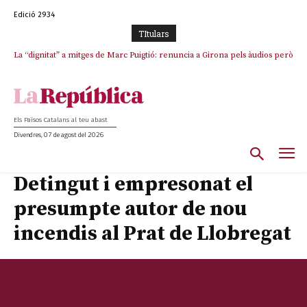
Edició 2934
TItulars
Junts exigeix que Catalunya quedi “fora” del repartiment dels menors
migrants de Ceuta
Els Països Catalans al teu abast
Divendres, 07 de agost del 2026
Detingut i empresonat el
presumpte autor de nou
incendis al Prat de Llobregat