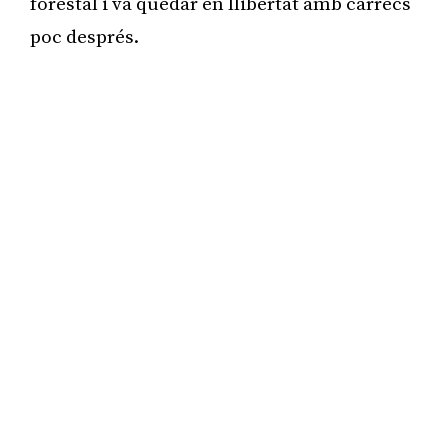
forestal i va quedar en llibertat amb càrrecs
poc després.