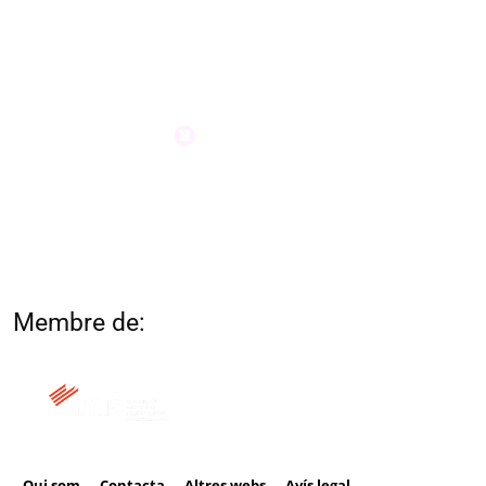
Membre de:
Qui som
Contacta
Altres webs
Avís legal