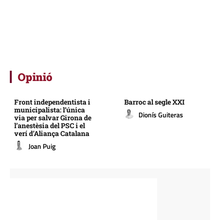
Opinió
Front independentista i
Barroc al segle XXI
municipalista: l’única
Dionís Guiteras
via per salvar Girona de
l’anestèsia del PSC i el
verí d’Aliança Catalana
Joan Puig