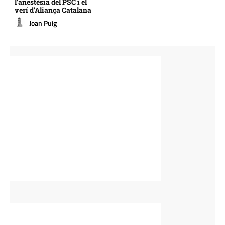
l’anestèsia del PSC i el
verí d’Aliança Catalana
Joan Puig