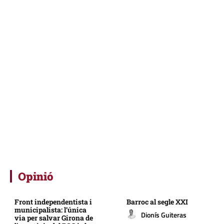
Opinió
Front independentista i
Barroc al segle XXI
municipalista: l’única
Dionís Guiteras
via per salvar Girona de