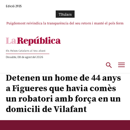
Edició 2935
TItulars
Puigdemont reivindica la transparència del seu retorn i manté el pols ferm
per la plena llibertat dels encausats
Els Països Catalans al teu abast
Dissabte, 08 de agost del 2026
Detenen un home de 44 anys
a Figueres que havia comès
un robatori amb força en un
domicili de Vilafant